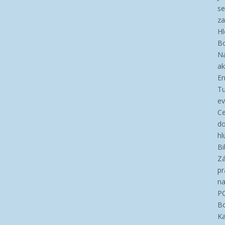
se
za
Hl
B
N
ak
En
T
ev
Ce
d
hl
Bi
Zá
pr
n
P
Bo
Ka