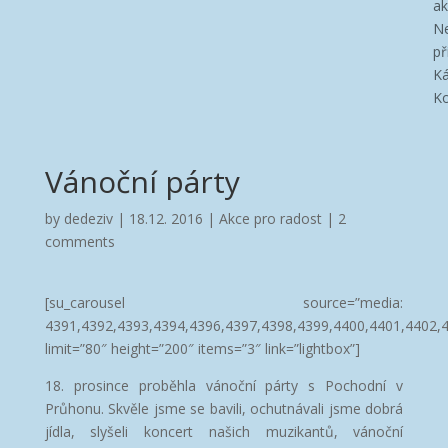
ak
Ne
př
Ká
Ko
Vánoční párty
by
dedeziv
|
18.12. 2016
|
Akce pro radost
|
2
comments
[su_carousel source=”media:
4391,4392,4393,4394,4396,4397,4398,4399,4400,4401,4402,
limit=”80″ height=”200″ items=”3″ link=”lightbox”]
18. prosince proběhla vánoční párty s Pochodní v
Průhonu. Skvěle jsme se bavili, ochutnávali jsme dobrá
jídla, slyšeli koncert našich muzikantů, vánoční