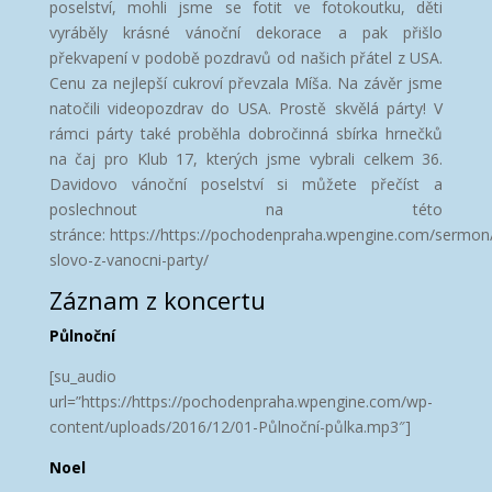
poselství, mohli jsme se fotit ve fotokoutku, děti
vyráběly krásné vánoční dekorace a pak přišlo
překvapení v podobě pozdravů od našich přátel z USA.
Cenu za nejlepší cukroví převzala Míša. Na závěr jsme
natočili videopozdrav do USA. Prostě skvělá párty! V
rámci párty také proběhla dobročinná sbírka hrnečků
na čaj pro Klub 17, kterých jsme vybrali celkem 36.
Davidovo vánoční poselství si můžete přečíst a
poslechnout na této
stránce: https://https://pochodenpraha.wpengine.com/sermon
slovo-z-vanocni-party/
Záznam z koncertu
Půlnoční
[su_audio
url=”https://https://pochodenpraha.wpengine.com/wp-
content/uploads/2016/12/01-Půlnoční-půlka.mp3″]
Noel