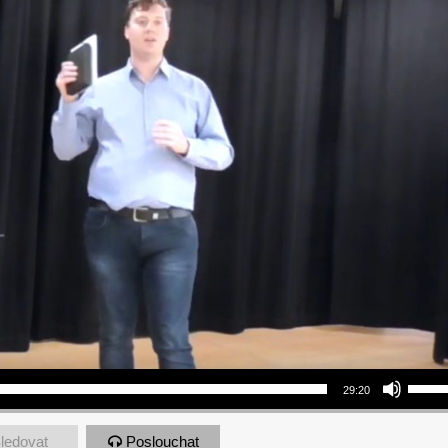
Use Up/Down Arrow keys to increase or decrea
29:20
ledovat
Poslouchat