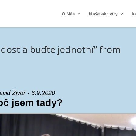
O Nás
Naše aktivity
K
adost a buďte jednotní” from
avid Živor - 6.9.2020
oč jsem tady?