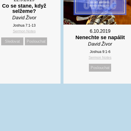
Co se stane, když
selžeme?
David Živor
Joshua 7:1-13
6.10.2019
Sermon Notes
Nenechte se napálit
Sledovat
Poslouchat
David Živor
Joshua 9:1-6
Sermon Notes
Poslouchat