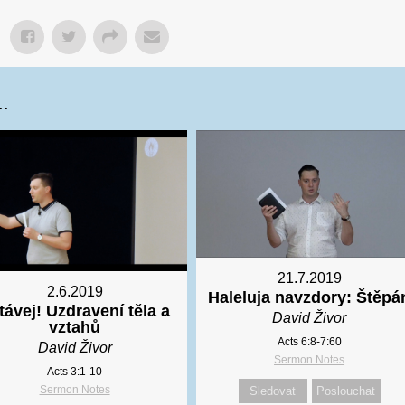
..
21.7.2019
2.6.2019
Haleluja navzdory: Štěpá
távej! Uzdravení těla a
David Živor
vztahů
Acts 6:8-7:60
David Živor
Sermon Notes
Acts 3:1-10
Sermon Notes
Sledovat
Poslouchat