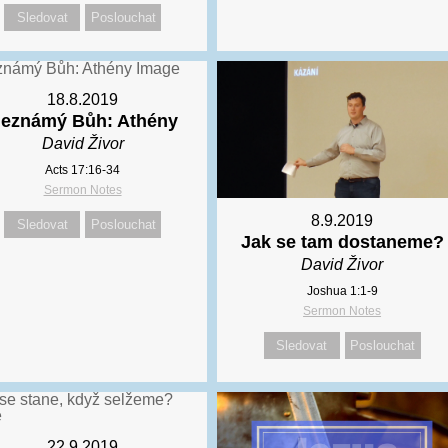
Sledovat
Poslouchat
18.8.2019
eznámý Bůh: Athény
David Živor
Acts 17:16-34
Sermon Notes
8.9.2019
Sledovat
Poslouchat
Jak se tam dostaneme?
David Živor
Joshua 1:1-9
Sermon Notes
Sledovat
Poslouchat
22.9.2019