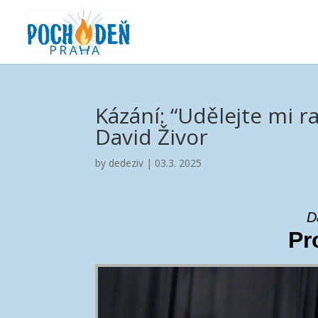
Kázání: “Udělejte mi r
David Živor
by
dedeziv
|
03.3. 2025
D
Pr