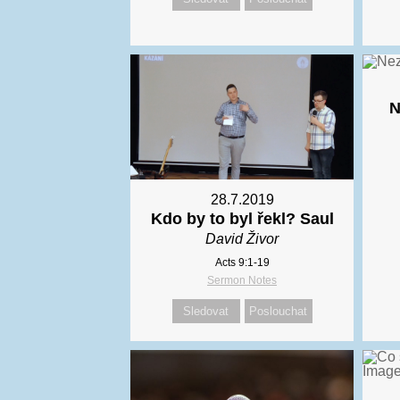
N
28.7.2019
Kdo by to byl řekl? Saul
David Živor
Acts 9:1-19
Sermon Notes
Sledovat
Poslouchat