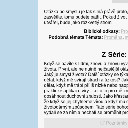
Otázka po smyslu je tak silná právě proto
zasvětíte, tomu budete patřit. Pokud živo
utvářel, bude jako rozkvetlý strom.
Biblické odkazy:
Pro
Podobná témata Témata:
Proměna
,
s
Z Série:
Když se bavíte s lidmi, znovu a znovu vyv
života. První, ale ne nutně nejčastější o
Jaký je smysl života? Další otázky se tý
dělat, když mě svírají strach a úzkost? Ja
dělat, když mě trápí příliš nízké nebo na
praktické aplikace víry – a co to pro mě zn
dosáhnout duchovní zralosti. Jako křesťa
že když se jej chytneme vírou a když mu 
životodárným způsobem. Tato série bohos
vydali se za ním a nechali se proměnit pro
Poznámky 