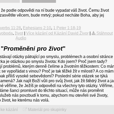
, že podle odpovědi na ní bude vypadat váš život. Čemu život
t zasvětíte věcem, bude mrtvý; pokud necháte Boha, aby jej
verbs 11:28
,
Ephesians 2:10
,
1 Peter 1:18-19
voboda
,
život
|
Více kázání od Kázání David Živor
|
Stáhnout
Audio
 "
Proměněni pro život
"
stávají otázky pátrající po smyslu, problémech a osobní stránce
tázka je otázkou po smyslu života: Kdo jsem? Proč jsem tady?
kají problémů, kterým denně čelíme a životním těžkostem: Co m
k se vypořádat s vinou? Proč je tak těžké žít v milosti? A co mám
opak příliš vysoké sebevědomí? Poslední série otázek se týká
amená? Jak najít Boží vůli pro svůj život, jak žít štědrý život a j
né věříme, že Ježíš je odpovědí na všechny tyto otázky. Věříme,
dáme šanci promluvit do těchto situací, může nás proměnit
lužeb nás povzbudí k tomu, abychom mu otevřeli své životy,
 život, ke kterému nás volá.
ke kázání
Materiál pro skupinky