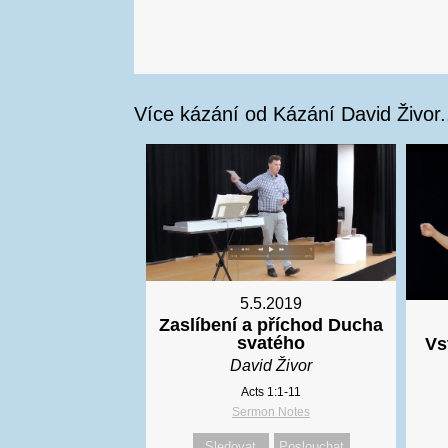
Více kázání od Kázání David Živor.
5.5.2019
Zaslíbení a příchod Ducha
svatého
Vs
David Živor
Acts 1:1-11
Sermon Notes
Sledovat
Poslouchat