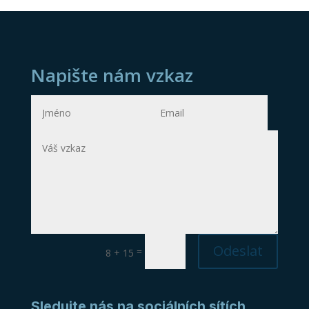
Napište nám vzkaz
Odeslat
=
8 + 15
Sledujte nás na sociálních sítích