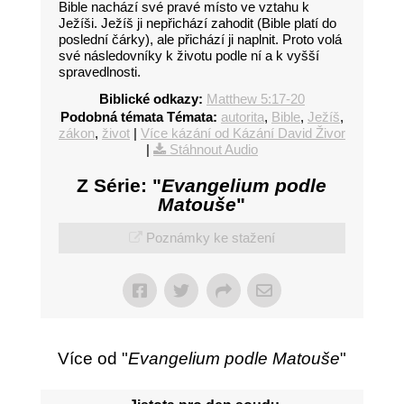
Bible nachází své pravé místo ve vztahu k
Ježíši. Ježíš ji nepřichází zahodit (Bible platí do
poslední čárky), ale přichází ji naplnit. Proto volá
své následovníky k životu podle ní a k vyšší
spravedlnosti.
Biblické odkazy:
Matthew 5:17-20
Podobná témata Témata:
autorita
,
Bible
,
Ježíš
,
zákon
,
život
|
Více kázání od Kázání David Živor
|
Stáhnout Audio
Z Série: "
Evangelium podle
Matouše
"
Poznámky ke stažení
Více od "
Evangelium podle Matouše
"