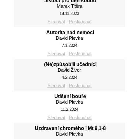
Jistota pro den soudu
Marek Titěra
19.11.2023
Sledovat
Poslouchat
Autorita nad nemocí
David Plevka
7.1.2024
Sledovat
Poslouchat
(Ne)způsobilí učedníci
David Živor
4.2.2024
Sledovat
Poslouchat
Utišení bouře
David Plevka
11.2.2024
Sledovat
Poslouchat
Uzdravení chromého | Mt 9,1-8
David Plevka