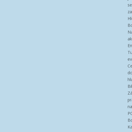
se
za
Hl
B
N
ak
En
T
ev
Ce
d
hl
Bi
Zá
pr
n
P
Bo
Ka