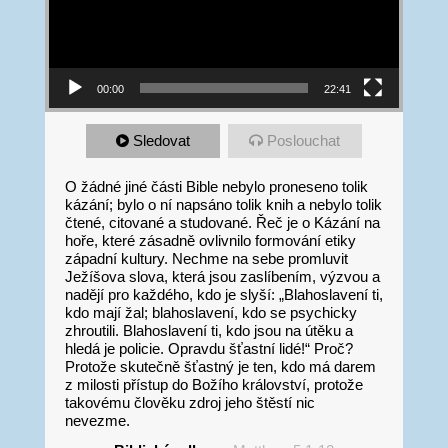
00:00
22:41
Sledovat
Poslouchat
O žádné jiné části Bible nebylo proneseno tolik
kázání; bylo o ní napsáno tolik knih a nebylo tolik
čtené, citované a studované. Řeč je o Kázání na
hoře, které zásadně ovlivnilo formování etiky
západní kultury. Nechme na sebe promluvit
Ježíšova slova, která jsou zaslíbením, výzvou a
nadějí pro každého, kdo je slyší: „Blahoslavení ti,
kdo mají žal; blahoslavení, kdo se psychicky
zhroutili. Blahoslavení ti, kdo jsou na útěku a
hledá je policie. Opravdu šťastní lidé!“ Proč?
Protože skutečně šťastný je ten, kdo má darem
z milosti přístup do Božího království, protože
takovému člověku zdroj jeho štěstí nic
nevezme.