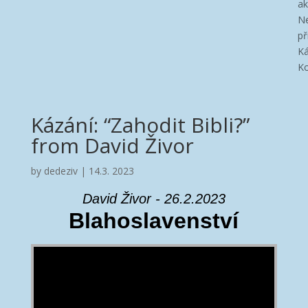
ak
Ne
př
Ká
Ko
Kázání: “Zahodit Bibli?”
from David Živor
by
dedeziv
|
14.3. 2023
David Živor - 26.2.2023
Blahoslavenství
Video Player