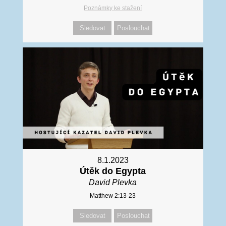
Poznámky ke stažení
Sledovat
Poslouchat
8.1.2023
Útěk do Egypta
David Plevka
Matthew 2:13-23
Sledovat
Poslouchat