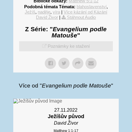
Biblické odkazy:
Matthew 5:1-12
Podobná témata Témata:
blahoslavenství
,
Ježíš
,
naděje
,
víra
|
Více kázání od Kázání
David Živor
|
Stáhnout Audio
Z Série: "
Evangelium podle
Matouše
"
Poznámky ke stažení
Více od "
Evangelium podle Matouše
"
27.11.2022
Ježíšův původ
David Živor
Matthew 1:1-17